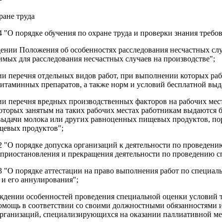
ране труда
4 "О порядке обучения по охране труда и проверки знания требо
дении Положения об особенностях расследования несчастных слу
мых для расследования несчастных случаев на производстве";
нии перечня отдельных видов работ, при выполнении которых р
итаминных препаратов, а также норм и условий бесплатной выд
нии перечня вредных производственных факторов на рабочих ме
которых занятым на таких рабочих местах работникам выдаются
ыдачи молока или других равноценных пищевых продуктов, пор
щевых продуктов";
32 "О порядке допуска организаций к деятельности по проведени
 приостановления и прекращения деятельности по проведению с
33 "О порядке аттестации на право выполнения работ по специал
 и его аннулирования";
ерждении особенностей проведения специальной оценки условий 
ощь в соответствии со своими должностными обязанностями и
организаций, специализирующихся на оказании паллиативной м